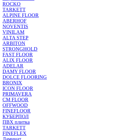
ROCKO
TARKETT
ALPINE FLOOR
ABERHOF
NOVENTIS
VINILAM
ALTA STEP
ARBITON
STRONGHOLD
FAST FLOOR
ALIX FLOOR
ADELAR
DAMY FLOOR
DOLCE FLOORING
BRONIX
ICON FLOOR
PRIMAVERA
CM FLOOR
OFFWOOD
FINEFLOOR
КУБЕРПОЛ
ПВХ плитка
TARKETT
FINEFLEX
Ламинат