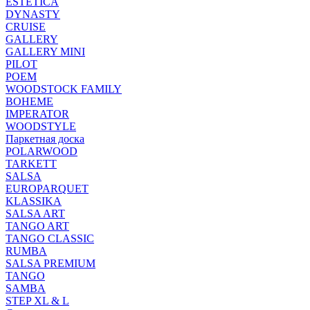
ESTETICA
DYNASTY
CRUISE
GALLERY
GALLERY MINI
PILOT
POEM
WOODSTOCK FAMILY
BOHEME
IMPERATOR
WOODSTYLE
Паркетная доска
POLARWOOD
TARKETT
SALSA
EUROPARQUET
KLASSIKA
SALSA ART
TANGO ART
TANGO CLASSIC
RUMBA
SALSA PREMIUM
TANGO
SAMBA
STEP XL & L