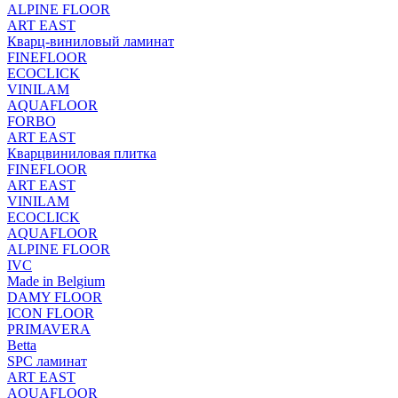
ALPINE FLOOR
ART EAST
Кварц-виниловый ламинат
FINEFLOOR
ECOCLICK
VINILAM
AQUAFLOOR
FORBO
ART EAST
Кварцвиниловая плитка
FINEFLOOR
ART EAST
VINILAM
ECOCLICK
AQUAFLOOR
ALPINE FLOOR
IVC
Made in Belgium
DAMY FLOOR
ICON FLOOR
PRIMAVERA
Betta
SPC ламинат
ART EAST
AQUAFLOOR