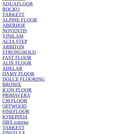
AQUAFLOOR
ROCKO
TARKETT
ALPINE FLOOR
ABERHOF
NOVENTIS
VINILAM
ALTA STEP
ARBITON
STRONGHOLD
FAST FLOOR
ALIX FLOOR
ADELAR
DAMY FLOOR
DOLCE FLOORING
BRONIX
ICON FLOOR
PRIMAVERA
CM FLOOR
OFFWOOD
FINEFLOOR
КУБЕРПОЛ
ПВХ плитка
TARKETT
FINEFLEX