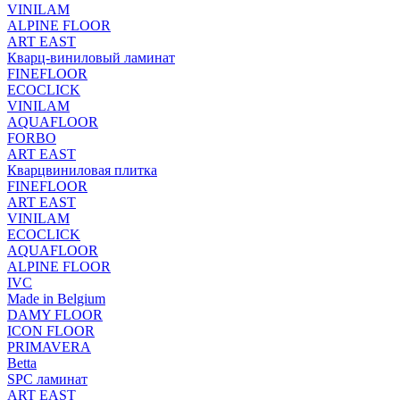
VINILAM
ALPINE FLOOR
ART EAST
Кварц-виниловый ламинат
FINEFLOOR
ECOCLICK
VINILAM
AQUAFLOOR
FORBO
ART EAST
Кварцвиниловая плитка
FINEFLOOR
ART EAST
VINILAM
ECOCLICK
AQUAFLOOR
ALPINE FLOOR
IVC
Made in Belgium
DAMY FLOOR
ICON FLOOR
PRIMAVERA
Betta
SPC ламинат
ART EAST