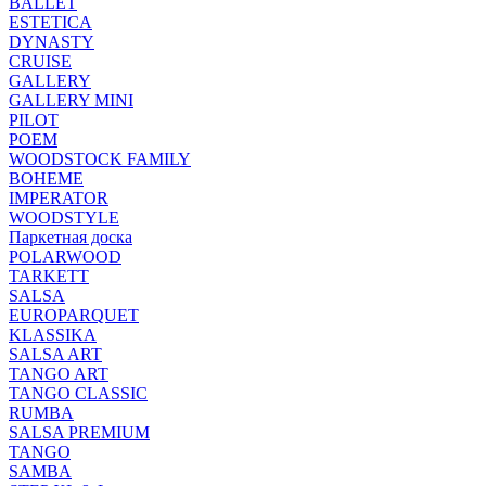
BALLET
ESTETICA
DYNASTY
CRUISE
GALLERY
GALLERY MINI
PILOT
POEM
WOODSTOCK FAMILY
BOHEME
IMPERATOR
WOODSTYLE
Паркетная доска
POLARWOOD
TARKETT
SALSA
EUROPARQUET
KLASSIKA
SALSA ART
TANGO ART
TANGO CLASSIC
RUMBA
SALSA PREMIUM
TANGO
SAMBA