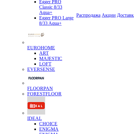
Egger PRO
Classic 8/33
Aqua+
Распродажа
Акции
Доставк
Egger PRO Large
8/33 Aqua+
EUROHOME
ART
MAJESTIC
LOFT
EVERSENSE
FLOORPAN
FORESTFLOOR
IDEAL
CHOICE
ENIGMA