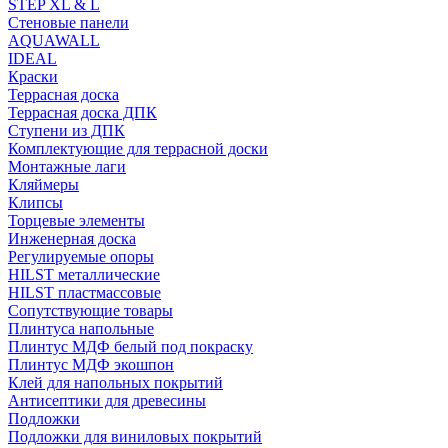
STEP XL & L
Стеновые панели
AQUAWALL
IDEAL
Краски
Террасная доска
Террасная доска ДПК
Ступени из ДПК
Комплектующие для террасной доски
Монтажные лаги
Кляймеры
Клипсы
Торцевые элементы
Инженерная доска
Регулируемые опоры
HILST металлические
HILST пластмассовые
Сопутствующие товары
Плинтуса напольные
Плинтус МДФ белый под покраску
Плинтус МДФ экошпон
Клей для напольных покрытий
Антисептики для древесины
Подложки
Подложки для виниловых покрытий