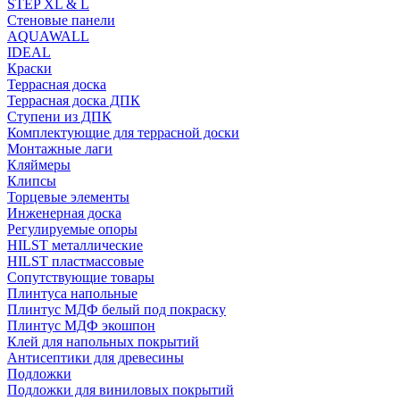
STEP XL & L
Стеновые панели
AQUAWALL
IDEAL
Краски
Террасная доска
Террасная доска ДПК
Ступени из ДПК
Комплектующие для террасной доски
Монтажные лаги
Кляймеры
Клипсы
Торцевые элементы
Инженерная доска
Регулируемые опоры
HILST металлические
HILST пластмассовые
Сопутствующие товары
Плинтуса напольные
Плинтус МДФ белый под покраску
Плинтус МДФ экошпон
Клей для напольных покрытий
Антисептики для древесины
Подложки
Подложки для виниловых покрытий