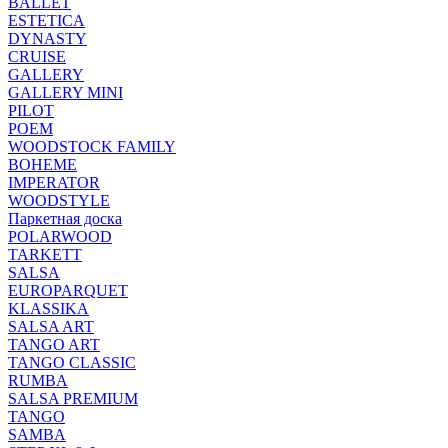
BALLET
ESTETICA
DYNASTY
CRUISE
GALLERY
GALLERY MINI
PILOT
POEM
WOODSTOCK FAMILY
BOHEME
IMPERATOR
WOODSTYLE
Паркетная доска
POLARWOOD
TARKETT
SALSA
EUROPARQUET
KLASSIKA
SALSA ART
TANGO ART
TANGO CLASSIC
RUMBA
SALSA PREMIUM
TANGO
SAMBA