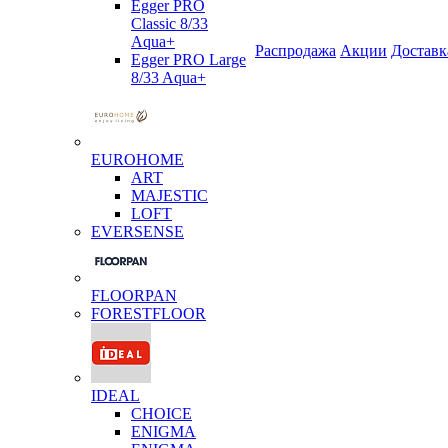
Egger PRO
Classic 8/33
Aqua+
Распродажа
Акции
Доставк
Egger PRO Large
8/33 Aqua+
EUROHOME
ART
MAJESTIC
LOFT
EVERSENSE
FLOORPAN
FORESTFLOOR
IDEAL
CHOICE
ENIGMA