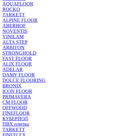
AQUAFLOOR
ROCKO
TARKETT
ALPINE FLOOR
ABERHOF
NOVENTIS
VINILAM
ALTA STEP
ARBITON
STRONGHOLD
FAST FLOOR
ALIX FLOOR
ADELAR
DAMY FLOOR
DOLCE FLOORING
BRONIX
ICON FLOOR
PRIMAVERA
CM FLOOR
OFFWOOD
FINEFLOOR
КУБЕРПОЛ
ПВХ плитка
TARKETT
FINEFLEX