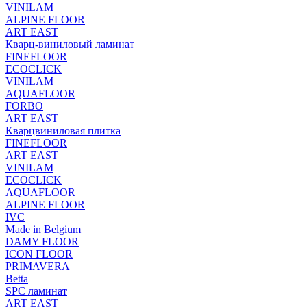
VINILAM
ALPINE FLOOR
ART EAST
Кварц-виниловый ламинат
FINEFLOOR
ECOCLICK
VINILAM
AQUAFLOOR
FORBO
ART EAST
Кварцвиниловая плитка
FINEFLOOR
ART EAST
VINILAM
ECOCLICK
AQUAFLOOR
ALPINE FLOOR
IVC
Made in Belgium
DAMY FLOOR
ICON FLOOR
PRIMAVERA
Betta
SPC ламинат
ART EAST