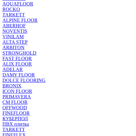
AQUAFLOOR
ROCKO
TARKETT
ALPINE FLOOR
ABERHOF
NOVENTIS
VINILAM
ALTA STEP
ARBITON
STRONGHOLD
FAST FLOOR
ALIX FLOOR
ADELAR
DAMY FLOOR
DOLCE FLOORING
BRONIX
ICON FLOOR
PRIMAVERA
CM FLOOR
OFFWOOD
FINEFLOOR
КУБЕРПОЛ
ПВХ плитка
TARKETT
FINEFLEX