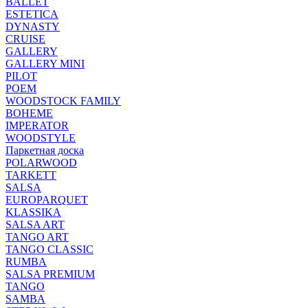
BALLET
ESTETICA
DYNASTY
CRUISE
GALLERY
GALLERY MINI
PILOT
POEM
WOODSTOCK FAMILY
BOHEME
IMPERATOR
WOODSTYLE
Паркетная доска
POLARWOOD
TARKETT
SALSA
EUROPARQUET
KLASSIKA
SALSA ART
TANGO ART
TANGO CLASSIC
RUMBA
SALSA PREMIUM
TANGO
SAMBA