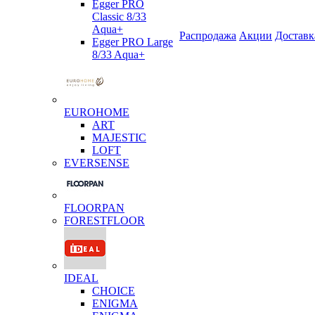
Egger PRO
Classic 8/33
Aqua+
Распродажа
Акции
Доставк
Egger PRO Large
8/33 Aqua+
EUROHOME
ART
MAJESTIC
LOFT
EVERSENSE
FLOORPAN
FORESTFLOOR
IDEAL
CHOICE
ENIGMA