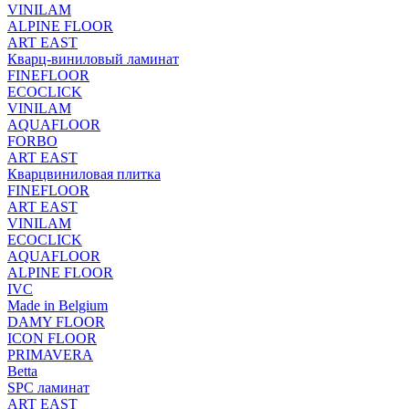
VINILAM
ALPINE FLOOR
ART EAST
Кварц-виниловый ламинат
FINEFLOOR
ECOCLICK
VINILAM
AQUAFLOOR
FORBO
ART EAST
Кварцвиниловая плитка
FINEFLOOR
ART EAST
VINILAM
ECOCLICK
AQUAFLOOR
ALPINE FLOOR
IVC
Made in Belgium
DAMY FLOOR
ICON FLOOR
PRIMAVERA
Betta
SPC ламинат
ART EAST