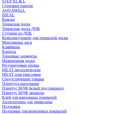
STEP XL & L
Стеновые панели
AQUAWALL
IDEAL
Краски
Террасная доска
Террасная доска ДПК
Ступени из ДПК
Комплектующие для террасной доски
Монтажные лаги
Кляймеры
Клипсы
Торцевые элементы
Инженерная доска
Регулируемые опоры
HILST металлические
HILST пластмассовые
Сопутствующие товары
Плинтуса напольные
Плинтус МДФ белый под покраску
Плинтус МДФ экошпон
Клей для напольных покрытий
Антисептики для древесины
Подложки
Подложки для виниловых покрытий