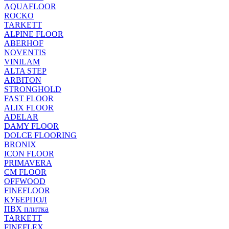
AQUAFLOOR
ROCKO
TARKETT
ALPINE FLOOR
ABERHOF
NOVENTIS
VINILAM
ALTA STEP
ARBITON
STRONGHOLD
FAST FLOOR
ALIX FLOOR
ADELAR
DAMY FLOOR
DOLCE FLOORING
BRONIX
ICON FLOOR
PRIMAVERA
CM FLOOR
OFFWOOD
FINEFLOOR
КУБЕРПОЛ
ПВХ плитка
TARKETT
FINEFLEX