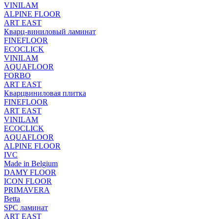
VINILAM
ALPINE FLOOR
ART EAST
Кварц-виниловый ламинат
FINEFLOOR
ECOCLICK
VINILAM
AQUAFLOOR
FORBO
ART EAST
Кварцвиниловая плитка
FINEFLOOR
ART EAST
VINILAM
ECOCLICK
AQUAFLOOR
ALPINE FLOOR
IVC
Made in Belgium
DAMY FLOOR
ICON FLOOR
PRIMAVERA
Betta
SPC ламинат
ART EAST