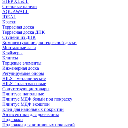
STEP XL & L
Стеновые панели
AQUAWALL
IDEAL
Краски
Террасная доска
Террасная доска ДПК
Ступени из ДПК
Комплектующие для террасной доски
Монтажные лаги
Кляймеры
Клипсы
Торцевые элементы
Инженерная доска
Регулируемые опоры
HILST металлические
HILST пластмассовые
Сопутствующие товары
Плинтуса напольные
Плинтус МДФ белый под покраску
Плинтус МДФ экошпон
Клей для напольных покрытий
Антисептики для древесины
Подложки
Подложки для виниловых покрытий