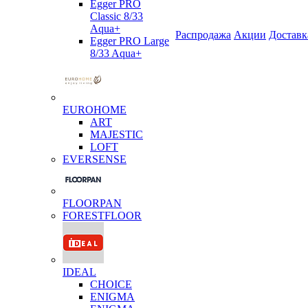
Egger PRO
Classic 8/33
Aqua+
Распродажа
Акции
Доставк
Egger PRO Large
8/33 Aqua+
EUROHOME
ART
MAJESTIC
LOFT
EVERSENSE
FLOORPAN
FORESTFLOOR
IDEAL
CHOICE
ENIGMA