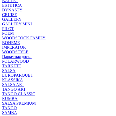
BALLET
ESTETICA
DYNASTY
CRUISE
GALLERY
GALLERY MINI
PILOT
POEM
WOODSTOCK FAMILY
BOHEME
IMPERATOR
WOODSTYLE
Паркетная доска
POLARWOOD
TARKETT
SALSA
EUROPARQUET
KLASSIKA
SALSA ART
TANGO ART
TANGO CLASSIC
RUMBA
SALSA PREMIUM
TANGO
SAMBA