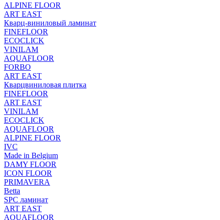
ALPINE FLOOR
ART EAST
Кварц-виниловый ламинат
FINEFLOOR
ECOCLICK
VINILAM
AQUAFLOOR
FORBO
ART EAST
Кварцвиниловая плитка
FINEFLOOR
ART EAST
VINILAM
ECOCLICK
AQUAFLOOR
ALPINE FLOOR
IVC
Made in Belgium
DAMY FLOOR
ICON FLOOR
PRIMAVERA
Betta
SPC ламинат
ART EAST
AQUAFLOOR