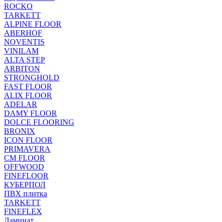
ROCKO
TARKETT
ALPINE FLOOR
ABERHOF
NOVENTIS
VINILAM
ALTA STEP
ARBITON
STRONGHOLD
FAST FLOOR
ALIX FLOOR
ADELAR
DAMY FLOOR
DOLCE FLOORING
BRONIX
ICON FLOOR
PRIMAVERA
CM FLOOR
OFFWOOD
FINEFLOOR
КУБЕРПОЛ
ПВХ плитка
TARKETT
FINEFLEX
Ламинат