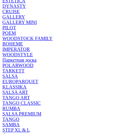
ESTETICA
DYNASTY
CRUISE
GALLERY
GALLERY MINI
PILOT
POEM
WOODSTOCK FAMILY
BOHEME
IMPERATOR
WOODSTYLE
Паркетная доска
POLARWOOD
TARKETT
SALSA
EUROPARQUET
KLASSIKA
SALSA ART
TANGO ART
TANGO CLASSIC
RUMBA
SALSA PREMIUM
TANGO
SAMBA
STEP XL & L