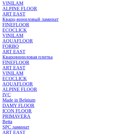
VINILAM
ALPINE FLOOR
ART EAST
Кварц-виниловый ламинат
FINEFLOOR
ECOCLICK
VINILAM
AQUAFLOOR
FORBO
ART EAST
Кварцвиниловая плитка
FINEFLOOR
ART EAST
VINILAM
ECOCLICK
AQUAFLOOR
ALPINE FLOOR
IVC
Made in Belgium
DAMY FLOOR
ICON FLOOR
PRIMAVERA
Betta
SPC ламинат
ART EAST