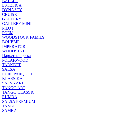
BALLET
ESTETICA
DYNASTY
CRUISE
GALLERY
GALLERY MINI
PILOT
POEM
WOODSTOCK FAMILY
BOHEME
IMPERATOR
WOODSTYLE
Паркетная доска
POLARWOOD
TARKETT
SALSA
EUROPARQUET
KLASSIKA
SALSA ART
TANGO ART
TANGO CLASSIC
RUMBA
SALSA PREMIUM
TANGO
SAMBA