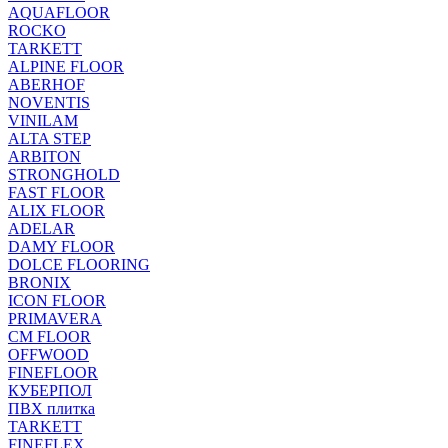
AQUAFLOOR
ROCKO
TARKETT
ALPINE FLOOR
ABERHOF
NOVENTIS
VINILAM
ALTA STEP
ARBITON
STRONGHOLD
FAST FLOOR
ALIX FLOOR
ADELAR
DAMY FLOOR
DOLCE FLOORING
BRONIX
ICON FLOOR
PRIMAVERA
CM FLOOR
OFFWOOD
FINEFLOOR
КУБЕРПОЛ
ПВХ плитка
TARKETT
FINEFLEX