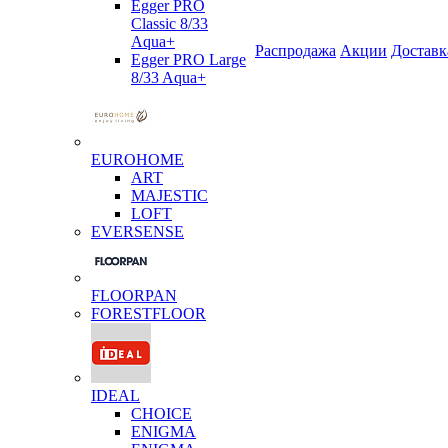
Egger PRO
Classic 8/33
Aqua+
Распродажа
Акции
Доставк
Egger PRO Large
8/33 Aqua+
EUROHOME
ART
MAJESTIC
LOFT
EVERSENSE
FLOORPAN
FORESTFLOOR
IDEAL
CHOICE
ENIGMA