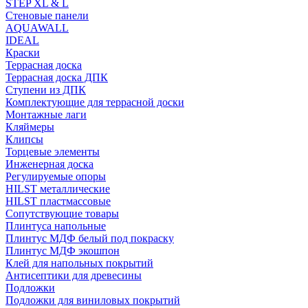
STEP XL & L
Стеновые панели
AQUAWALL
IDEAL
Краски
Террасная доска
Террасная доска ДПК
Ступени из ДПК
Комплектующие для террасной доски
Монтажные лаги
Кляймеры
Клипсы
Торцевые элементы
Инженерная доска
Регулируемые опоры
HILST металлические
HILST пластмассовые
Сопутствующие товары
Плинтуса напольные
Плинтус МДФ белый под покраску
Плинтус МДФ экошпон
Клей для напольных покрытий
Антисептики для древесины
Подложки
Подложки для виниловых покрытий