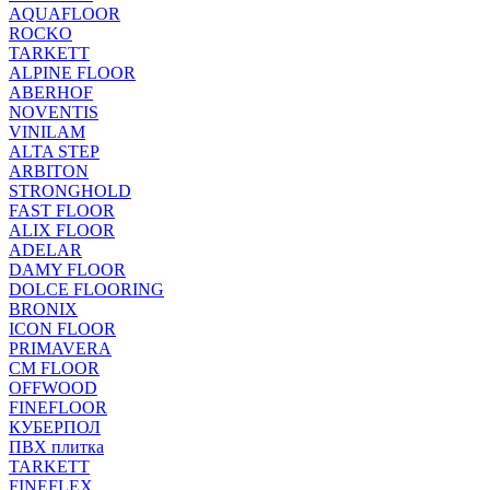
AQUAFLOOR
ROCKO
TARKETT
ALPINE FLOOR
ABERHOF
NOVENTIS
VINILAM
ALTA STEP
ARBITON
STRONGHOLD
FAST FLOOR
ALIX FLOOR
ADELAR
DAMY FLOOR
DOLCE FLOORING
BRONIX
ICON FLOOR
PRIMAVERA
CM FLOOR
OFFWOOD
FINEFLOOR
КУБЕРПОЛ
ПВХ плитка
TARKETT
FINEFLEX