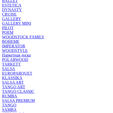
BALLET
ESTETICA
DYNASTY
CRUISE
GALLERY
GALLERY MINI
PILOT
POEM
WOODSTOCK FAMILY
BOHEME
IMPERATOR
WOODSTYLE
Паркетная доска
POLARWOOD
TARKETT
SALSA
EUROPARQUET
KLASSIKA
SALSA ART
TANGO ART
TANGO CLASSIC
RUMBA
SALSA PREMIUM
TANGO
SAMBA