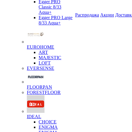
Egger PRO
Classic 8/33
Aqua+
Распродажа
Акции
Доставк
Egger PRO Large
8/33 Aqua+
EUROHOME
ART
MAJESTIC
LOFT
EVERSENSE
FLOORPAN
FORESTFLOOR
IDEAL
CHOICE
ENIGMA