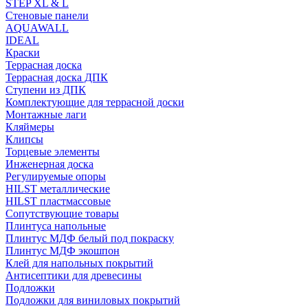
STEP XL & L
Стеновые панели
AQUAWALL
IDEAL
Краски
Террасная доска
Террасная доска ДПК
Ступени из ДПК
Комплектующие для террасной доски
Монтажные лаги
Кляймеры
Клипсы
Торцевые элементы
Инженерная доска
Регулируемые опоры
HILST металлические
HILST пластмассовые
Сопутствующие товары
Плинтуса напольные
Плинтус МДФ белый под покраску
Плинтус МДФ экошпон
Клей для напольных покрытий
Антисептики для древесины
Подложки
Подложки для виниловых покрытий