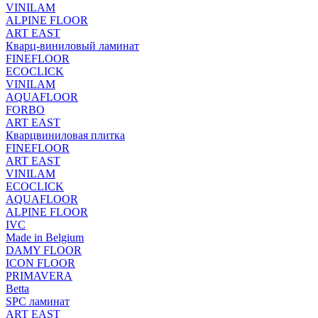
VINILAM
ALPINE FLOOR
ART EAST
Кварц-виниловый ламинат
FINEFLOOR
ECOCLICK
VINILAM
AQUAFLOOR
FORBO
ART EAST
Кварцвиниловая плитка
FINEFLOOR
ART EAST
VINILAM
ECOCLICK
AQUAFLOOR
ALPINE FLOOR
IVC
Made in Belgium
DAMY FLOOR
ICON FLOOR
PRIMAVERA
Betta
SPC ламинат
ART EAST