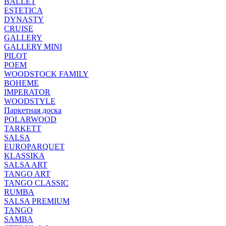
BALLET
ESTETICA
DYNASTY
CRUISE
GALLERY
GALLERY MINI
PILOT
POEM
WOODSTOCK FAMILY
BOHEME
IMPERATOR
WOODSTYLE
Паркетная доска
POLARWOOD
TARKETT
SALSA
EUROPARQUET
KLASSIKA
SALSA ART
TANGO ART
TANGO CLASSIC
RUMBA
SALSA PREMIUM
TANGO
SAMBA