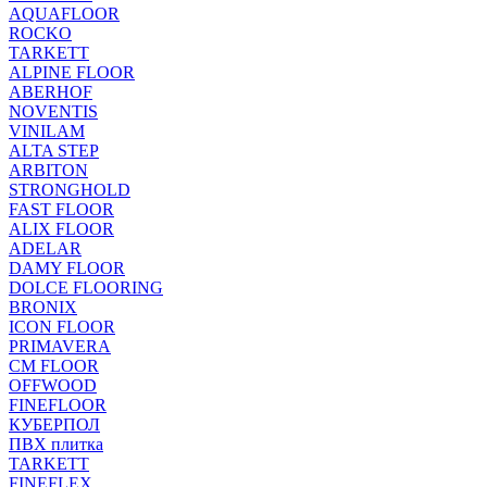
AQUAFLOOR
ROCKO
TARKETT
ALPINE FLOOR
ABERHOF
NOVENTIS
VINILAM
ALTA STEP
ARBITON
STRONGHOLD
FAST FLOOR
ALIX FLOOR
ADELAR
DAMY FLOOR
DOLCE FLOORING
BRONIX
ICON FLOOR
PRIMAVERA
CM FLOOR
OFFWOOD
FINEFLOOR
КУБЕРПОЛ
ПВХ плитка
TARKETT
FINEFLEX