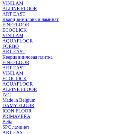
VINILAM
ALPINE FLOOR
ART EAST
Кварц-виниловый ламинат
FINEFLOOR
ECOCLICK
VINILAM
AQUAFLOOR
FORBO
ART EAST
Кварцвиниловая плитка
FINEFLOOR
ART EAST
VINILAM
ECOCLICK
AQUAFLOOR
ALPINE FLOOR
IVC
Made in Belgium
DAMY FLOOR
ICON FLOOR
PRIMAVERA
Betta
SPC ламинат
ART EAST