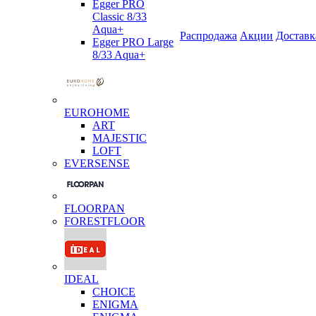
Egger PRO
Classic 8/33
Aqua+
Распродажа
Акции
Доставк
Egger PRO Large
8/33 Aqua+
EUROHOME
ART
MAJESTIC
LOFT
EVERSENSE
FLOORPAN
FORESTFLOOR
IDEAL
CHOICE
ENIGMA