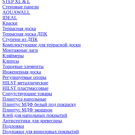
STEP XL & L
Стеновые панели
AQUAWALL
IDEAL
Краски
Террасная доска
Террасная доска ДПК
Ступени из ДПК
Комплектующие для террасной доски
Монтажные лаги
Кляймеры
Клипсы
Торцевые элементы
Инженерная доска
Регулируемые опоры
HILST металлические
HILST пластмассовые
Сопутствующие товары
Плинтуса напольные
Плинтус МДФ белый под покраску
Плинтус МДФ экошпон
Клей для напольных покрытий
Антисептики для древесины
Подложки
Подложки для виниловых покрытий