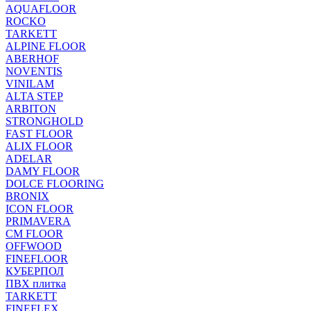
AQUAFLOOR
ROCKO
TARKETT
ALPINE FLOOR
ABERHOF
NOVENTIS
VINILAM
ALTA STEP
ARBITON
STRONGHOLD
FAST FLOOR
ALIX FLOOR
ADELAR
DAMY FLOOR
DOLCE FLOORING
BRONIX
ICON FLOOR
PRIMAVERA
CM FLOOR
OFFWOOD
FINEFLOOR
КУБЕРПОЛ
ПВХ плитка
TARKETT
FINEFLEX