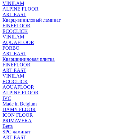
VINILAM
ALPINE FLOOR
ART EAST
Кварц-виниловый ламинат
FINEFLOOR
ECOCLICK
VINILAM
AQUAFLOOR
FORBO
ART EAST
Кварцвиниловая плитка
FINEFLOOR
ART EAST
VINILAM
ECOCLICK
AQUAFLOOR
ALPINE FLOOR
IVC
Made in Belgium
DAMY FLOOR
ICON FLOOR
PRIMAVERA
Betta
SPC ламинат
ART EAST