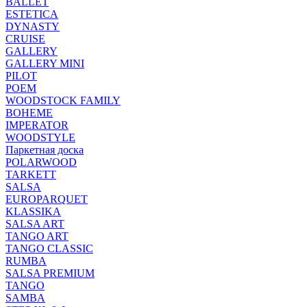
BALLET
ESTETICA
DYNASTY
CRUISE
GALLERY
GALLERY MINI
PILOT
POEM
WOODSTOCK FAMILY
BOHEME
IMPERATOR
WOODSTYLE
Паркетная доска
POLARWOOD
TARKETT
SALSA
EUROPARQUET
KLASSIKA
SALSA ART
TANGO ART
TANGO CLASSIC
RUMBA
SALSA PREMIUM
TANGO
SAMBA