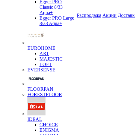
Egger PRO
Classic 8/33
Aqua+
Распродажа
Акции
Доставк
Egger PRO Large
8/33 Aqua+
EUROHOME
ART
MAJESTIC
LOFT
EVERSENSE
FLOORPAN
FORESTFLOOR
IDEAL
CHOICE
ENIGMA