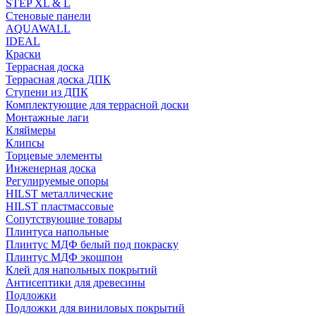
STEP XL & L
Стеновые панели
AQUAWALL
IDEAL
Краски
Террасная доска
Террасная доска ДПК
Ступени из ДПК
Комплектующие для террасной доски
Монтажные лаги
Кляймеры
Клипсы
Торцевые элементы
Инженерная доска
Регулируемые опоры
HILST металлические
HILST пластмассовые
Сопутствующие товары
Плинтуса напольные
Плинтус МДФ белый под покраску
Плинтус МДФ экошпон
Клей для напольных покрытий
Антисептики для древесины
Подложки
Подложки для виниловых покрытий