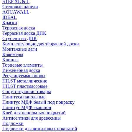
STEP XL & L
Стеновые панели
AQUAWALL
IDEAL
Краски
Террасная доска
Террасная доска ДПК
Ступени из ДПК
Комплектующие для террасной доски
Монтажные лаги
Кляймеры
Клипсы
Торцевые элементы
Инженерная доска
Регулируемые опоры
HILST металлические
HILST пластмассовые
Сопутствующие товары
Плинтуса напольные
Плинтус МДФ белый под покраску
Плинтус МДФ экошпон
Клей для напольных покрытий
Антисептики для древесины
Подложки
Подложки для виниловых покрытий