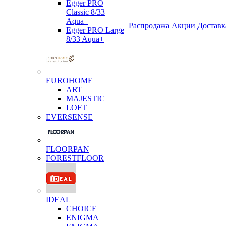
Egger PRO
Classic 8/33
Aqua+
Распродажа
Акции
Доставк
Egger PRO Large
8/33 Aqua+
EUROHOME
ART
MAJESTIC
LOFT
EVERSENSE
FLOORPAN
FORESTFLOOR
IDEAL
CHOICE
ENIGMA