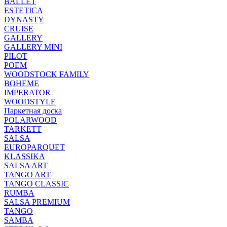
BALLET
ESTETICA
DYNASTY
CRUISE
GALLERY
GALLERY MINI
PILOT
POEM
WOODSTOCK FAMILY
BOHEME
IMPERATOR
WOODSTYLE
Паркетная доска
POLARWOOD
TARKETT
SALSA
EUROPARQUET
KLASSIKA
SALSA ART
TANGO ART
TANGO CLASSIC
RUMBA
SALSA PREMIUM
TANGO
SAMBA