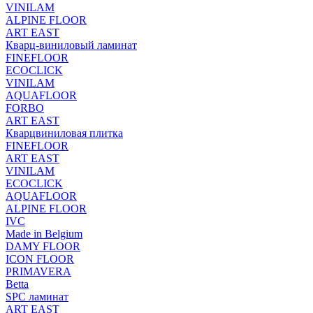
VINILAM
ALPINE FLOOR
ART EAST
Кварц-виниловый ламинат
FINEFLOOR
ECOCLICK
VINILAM
AQUAFLOOR
FORBO
ART EAST
Кварцвиниловая плитка
FINEFLOOR
ART EAST
VINILAM
ECOCLICK
AQUAFLOOR
ALPINE FLOOR
IVC
Made in Belgium
DAMY FLOOR
ICON FLOOR
PRIMAVERA
Betta
SPC ламинат
ART EAST