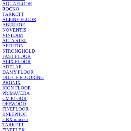
AQUAFLOOR
ROCKO
TARKETT
ALPINE FLOOR
ABERHOF
NOVENTIS
VINILAM
ALTA STEP
ARBITON
STRONGHOLD
FAST FLOOR
ALIX FLOOR
ADELAR
DAMY FLOOR
DOLCE FLOORING
BRONIX
ICON FLOOR
PRIMAVERA
CM FLOOR
OFFWOOD
FINEFLOOR
КУБЕРПОЛ
ПВХ плитка
TARKETT
FINEFLEX