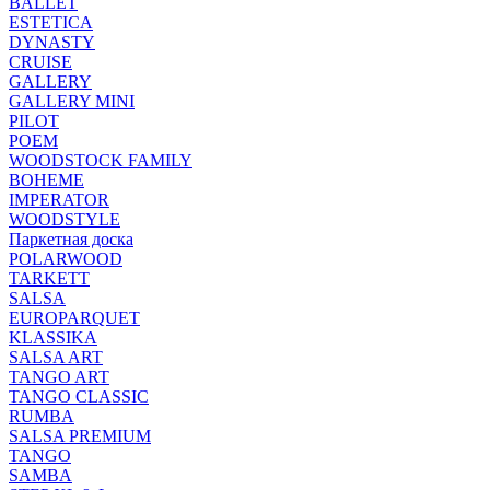
BALLET
ESTETICA
DYNASTY
CRUISE
GALLERY
GALLERY MINI
PILOT
POEM
WOODSTOCK FAMILY
BOHEME
IMPERATOR
WOODSTYLE
Паркетная доска
POLARWOOD
TARKETT
SALSA
EUROPARQUET
KLASSIKA
SALSA ART
TANGO ART
TANGO CLASSIC
RUMBA
SALSA PREMIUM
TANGO
SAMBA