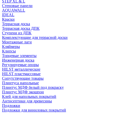
STEP XL & L
Стеновые панели
AQUAWALL
IDEAL
Краски
Террасная доска
Террасная доска ДПК
Ступени из ДПК
Комплектующие для террасной доски
Монтажные лаги
Кляймеры
Клипсы
Торцевые элементы
Инженерная доска
Регулируемые опоры
HILST металлические
HILST пластмассовые
Сопутствующие товары
Плинтуса напольные
Плинтус МДФ белый под покраску
Плинтус МДФ экошпон
Клей для напольных покрытий
Антисептики для древесины
Подложки
Подложки для виниловых покрытий