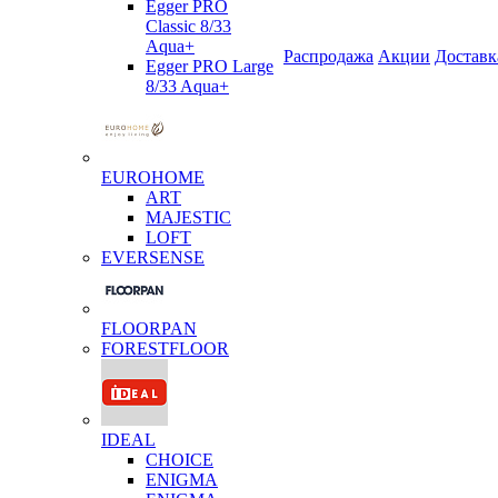
Egger PRO
Classic 8/33
Aqua+
Распродажа
Акции
Доставк
Egger PRO Large
8/33 Aqua+
EUROHOME
ART
MAJESTIC
LOFT
EVERSENSE
FLOORPAN
FORESTFLOOR
IDEAL
CHOICE
ENIGMA