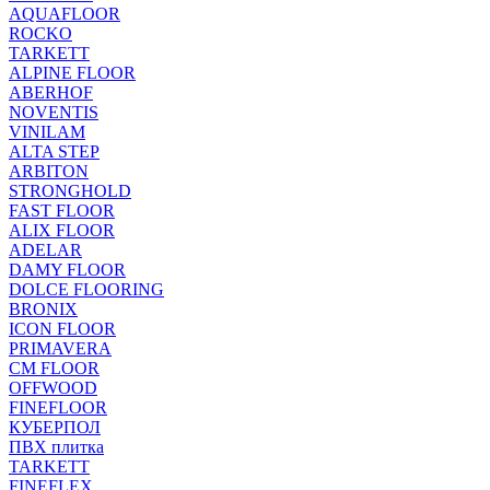
AQUAFLOOR
ROCKO
TARKETT
ALPINE FLOOR
ABERHOF
NOVENTIS
VINILAM
ALTA STEP
ARBITON
STRONGHOLD
FAST FLOOR
ALIX FLOOR
ADELAR
DAMY FLOOR
DOLCE FLOORING
BRONIX
ICON FLOOR
PRIMAVERA
CM FLOOR
OFFWOOD
FINEFLOOR
КУБЕРПОЛ
ПВХ плитка
TARKETT
FINEFLEX