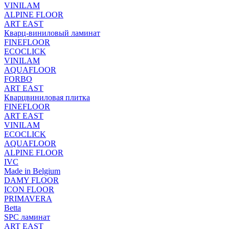
VINILAM
ALPINE FLOOR
ART EAST
Кварц-виниловый ламинат
FINEFLOOR
ECOCLICK
VINILAM
AQUAFLOOR
FORBO
ART EAST
Кварцвиниловая плитка
FINEFLOOR
ART EAST
VINILAM
ECOCLICK
AQUAFLOOR
ALPINE FLOOR
IVC
Made in Belgium
DAMY FLOOR
ICON FLOOR
PRIMAVERA
Betta
SPC ламинат
ART EAST