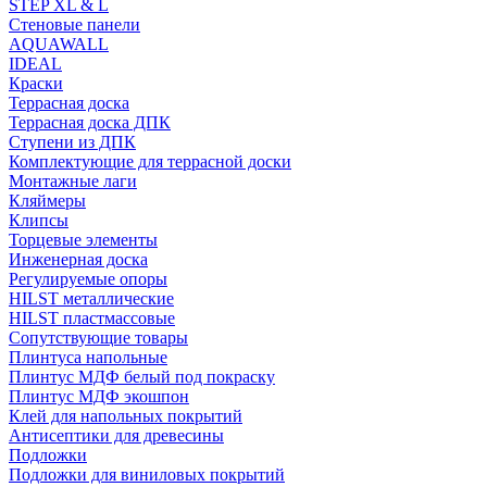
STEP XL & L
Стеновые панели
AQUAWALL
IDEAL
Краски
Террасная доска
Террасная доска ДПК
Ступени из ДПК
Комплектующие для террасной доски
Монтажные лаги
Кляймеры
Клипсы
Торцевые элементы
Инженерная доска
Регулируемые опоры
HILST металлические
HILST пластмассовые
Сопутствующие товары
Плинтуса напольные
Плинтус МДФ белый под покраску
Плинтус МДФ экошпон
Клей для напольных покрытий
Антисептики для древесины
Подложки
Подложки для виниловых покрытий