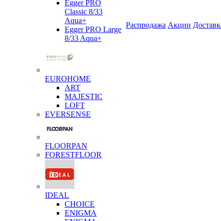
Egger PRO
Classic 8/33
Aqua+
Распродажа
Акции
Доставк
Egger PRO Large
8/33 Aqua+
EUROHOME
ART
MAJESTIC
LOFT
EVERSENSE
FLOORPAN
FORESTFLOOR
IDEAL
CHOICE
ENIGMA