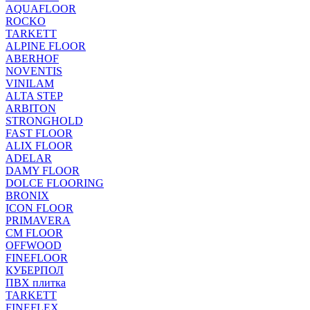
AQUAFLOOR
ROCKO
TARKETT
ALPINE FLOOR
ABERHOF
NOVENTIS
VINILAM
ALTA STEP
ARBITON
STRONGHOLD
FAST FLOOR
ALIX FLOOR
ADELAR
DAMY FLOOR
DOLCE FLOORING
BRONIX
ICON FLOOR
PRIMAVERA
CM FLOOR
OFFWOOD
FINEFLOOR
КУБЕРПОЛ
ПВХ плитка
TARKETT
FINEFLEX