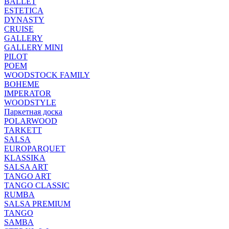
BALLET
ESTETICA
DYNASTY
CRUISE
GALLERY
GALLERY MINI
PILOT
POEM
WOODSTOCK FAMILY
BOHEME
IMPERATOR
WOODSTYLE
Паркетная доска
POLARWOOD
TARKETT
SALSA
EUROPARQUET
KLASSIKA
SALSA ART
TANGO ART
TANGO CLASSIC
RUMBA
SALSA PREMIUM
TANGO
SAMBA