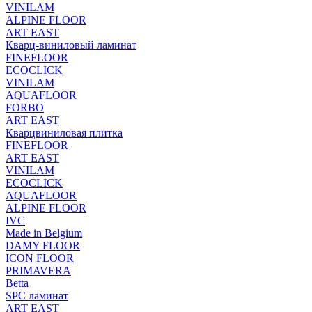
VINILAM
ALPINE FLOOR
ART EAST
Кварц-виниловый ламинат
FINEFLOOR
ECOCLICK
VINILAM
AQUAFLOOR
FORBO
ART EAST
Кварцвиниловая плитка
FINEFLOOR
ART EAST
VINILAM
ECOCLICK
AQUAFLOOR
ALPINE FLOOR
IVC
Made in Belgium
DAMY FLOOR
ICON FLOOR
PRIMAVERA
Betta
SPC ламинат
ART EAST