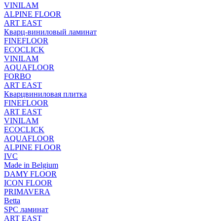
VINILAM
ALPINE FLOOR
ART EAST
Кварц-виниловый ламинат
FINEFLOOR
ECOCLICK
VINILAM
AQUAFLOOR
FORBO
ART EAST
Кварцвиниловая плитка
FINEFLOOR
ART EAST
VINILAM
ECOCLICK
AQUAFLOOR
ALPINE FLOOR
IVC
Made in Belgium
DAMY FLOOR
ICON FLOOR
PRIMAVERA
Betta
SPC ламинат
ART EAST