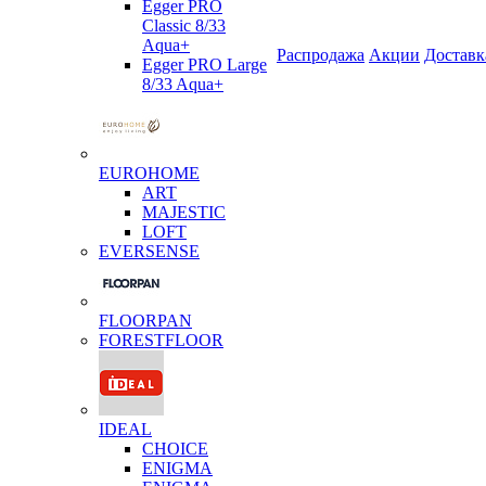
Egger PRO
Classic 8/33
Aqua+
Распродажа
Акции
Доставк
Egger PRO Large
8/33 Aqua+
EUROHOME
ART
MAJESTIC
LOFT
EVERSENSE
FLOORPAN
FORESTFLOOR
IDEAL
CHOICE
ENIGMA