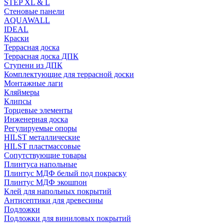
STEP XL & L
Стеновые панели
AQUAWALL
IDEAL
Краски
Террасная доска
Террасная доска ДПК
Ступени из ДПК
Комплектующие для террасной доски
Монтажные лаги
Кляймеры
Клипсы
Торцевые элементы
Инженерная доска
Регулируемые опоры
HILST металлические
HILST пластмассовые
Сопутствующие товары
Плинтуса напольные
Плинтус МДФ белый под покраску
Плинтус МДФ экошпон
Клей для напольных покрытий
Антисептики для древесины
Подложки
Подложки для виниловых покрытий