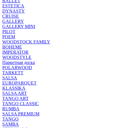
BALLET
ESTETICA
DYNASTY
CRUISE
GALLERY
GALLERY MINI
PILOT
POEM
WOODSTOCK FAMILY
BOHEME
IMPERATOR
WOODSTYLE
Паркетная доска
POLARWOOD
TARKETT
SALSA
EUROPARQUET
KLASSIKA
SALSA ART
TANGO ART
TANGO CLASSIC
RUMBA
SALSA PREMIUM
TANGO
SAMBA