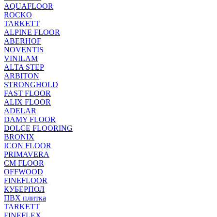
AQUAFLOOR
ROCKO
TARKETT
ALPINE FLOOR
ABERHOF
NOVENTIS
VINILAM
ALTA STEP
ARBITON
STRONGHOLD
FAST FLOOR
ALIX FLOOR
ADELAR
DAMY FLOOR
DOLCE FLOORING
BRONIX
ICON FLOOR
PRIMAVERA
CM FLOOR
OFFWOOD
FINEFLOOR
КУБЕРПОЛ
ПВХ плитка
TARKETT
FINEFLEX