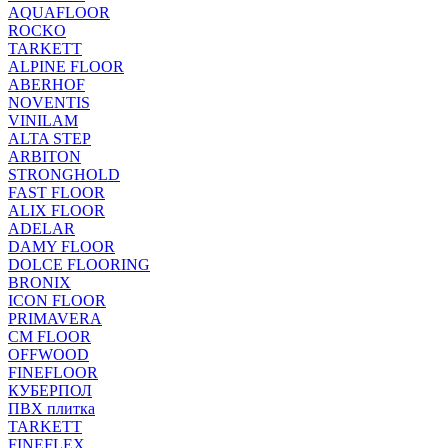
AQUAFLOOR
ROCKO
TARKETT
ALPINE FLOOR
ABERHOF
NOVENTIS
VINILAM
ALTA STEP
ARBITON
STRONGHOLD
FAST FLOOR
ALIX FLOOR
ADELAR
DAMY FLOOR
DOLCE FLOORING
BRONIX
ICON FLOOR
PRIMAVERA
CM FLOOR
OFFWOOD
FINEFLOOR
КУБЕРПОЛ
ПВХ плитка
TARKETT
FINEFLEX