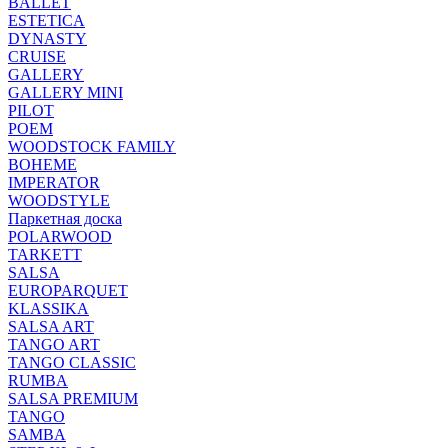
BALLET
ESTETICA
DYNASTY
CRUISE
GALLERY
GALLERY MINI
PILOT
POEM
WOODSTOCK FAMILY
BOHEME
IMPERATOR
WOODSTYLE
Паркетная доска
POLARWOOD
TARKETT
SALSA
EUROPARQUET
KLASSIKA
SALSA ART
TANGO ART
TANGO CLASSIC
RUMBA
SALSA PREMIUM
TANGO
SAMBA