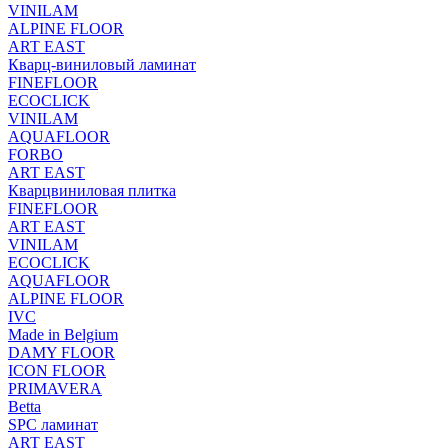
VINILAM
ALPINE FLOOR
ART EAST
Кварц-виниловый ламинат
FINEFLOOR
ECOCLICK
VINILAM
AQUAFLOOR
FORBO
ART EAST
Кварцвиниловая плитка
FINEFLOOR
ART EAST
VINILAM
ECOCLICK
AQUAFLOOR
ALPINE FLOOR
IVC
Made in Belgium
DAMY FLOOR
ICON FLOOR
PRIMAVERA
Betta
SPC ламинат
ART EAST