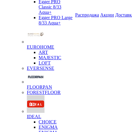
Egger PRO
Classic 8/33
Aqua+
Распродажа
Акции
Доставк
Egger PRO Large
8/33 Aqua+
EUROHOME
ART
MAJESTIC
LOFT
EVERSENSE
FLOORPAN
FORESTFLOOR
IDEAL
CHOICE
ENIGMA