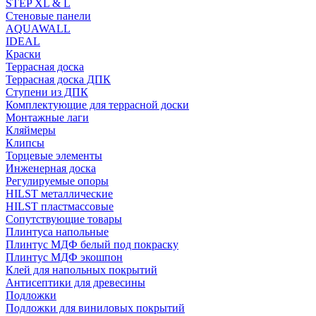
STEP XL & L
Стеновые панели
AQUAWALL
IDEAL
Краски
Террасная доска
Террасная доска ДПК
Ступени из ДПК
Комплектующие для террасной доски
Монтажные лаги
Кляймеры
Клипсы
Торцевые элементы
Инженерная доска
Регулируемые опоры
HILST металлические
HILST пластмассовые
Сопутствующие товары
Плинтуса напольные
Плинтус МДФ белый под покраску
Плинтус МДФ экошпон
Клей для напольных покрытий
Антисептики для древесины
Подложки
Подложки для виниловых покрытий