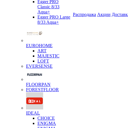
Egger PRO
Classic 8/33
Aqua+
Распродажа
Акции
Доставк
Egger PRO Large
8/33 Aqua+
EUROHOME
ART
MAJESTIC
LOFT
EVERSENSE
FLOORPAN
FORESTFLOOR
IDEAL
CHOICE
ENIGMA