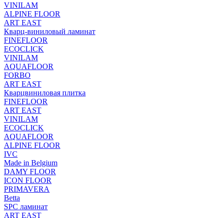
VINILAM
ALPINE FLOOR
ART EAST
Кварц-виниловый ламинат
FINEFLOOR
ECOCLICK
VINILAM
AQUAFLOOR
FORBO
ART EAST
Кварцвиниловая плитка
FINEFLOOR
ART EAST
VINILAM
ECOCLICK
AQUAFLOOR
ALPINE FLOOR
IVC
Made in Belgium
DAMY FLOOR
ICON FLOOR
PRIMAVERA
Betta
SPC ламинат
ART EAST