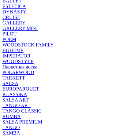
BALLET
ESTETICA
DYNASTY
CRUISE
GALLERY
GALLERY MINI
PILOT
POEM
WOODSTOCK FAMILY
BOHEME
IMPERATOR
WOODSTYLE
Паркетная доска
POLARWOOD
TARKETT
SALSA
EUROPARQUET
KLASSIKA
SALSA ART
TANGO ART
TANGO CLASSIC
RUMBA
SALSA PREMIUM
TANGO
SAMBA