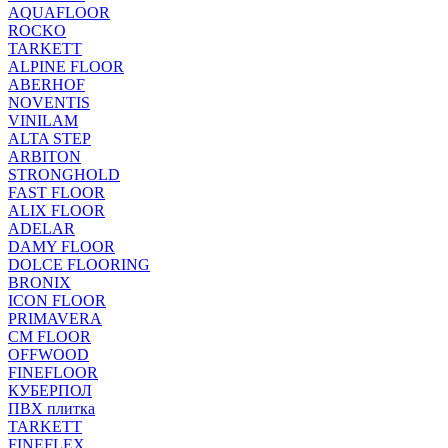
AQUAFLOOR
ROCKO
TARKETT
ALPINE FLOOR
ABERHOF
NOVENTIS
VINILAM
ALTA STEP
ARBITON
STRONGHOLD
FAST FLOOR
ALIX FLOOR
ADELAR
DAMY FLOOR
DOLCE FLOORING
BRONIX
ICON FLOOR
PRIMAVERA
CM FLOOR
OFFWOOD
FINEFLOOR
КУБЕРПОЛ
ПВХ плитка
TARKETT
FINEFLEX