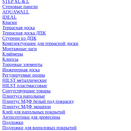
STEP XL & L
Стеновые панели
AQUAWALL
IDEAL
Краски
Террасная доска
Террасная доска ДПК
Ступени из ДПК
Комплектующие для террасной доски
Монтажные лаги
Кляймеры
Клипсы
Торцевые элементы
Инженерная доска
Регулируемые опоры
HILST металлические
HILST пластмассовые
Сопутствующие товары
Плинтуса напольные
Плинтус МДФ белый под покраску
Плинтус МДФ экошпон
Клей для напольных покрытий
Антисептики для древесины
Подложки
Подложки для виниловых покрытий