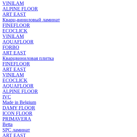
VINILAM
ALPINE FLOOR
ART EAST
Кварц-виниловый ламинат
FINEFLOOR
ECOCLICK
VINILAM
AQUAFLOOR
FORBO
ART EAST
Кварцвиниловая плитка
FINEFLOOR
ART EAST
VINILAM
ECOCLICK
AQUAFLOOR
ALPINE FLOOR
IVC
Made in Belgium
DAMY FLOOR
ICON FLOOR
PRIMAVERA
Betta
SPC ламинат
ART EAST