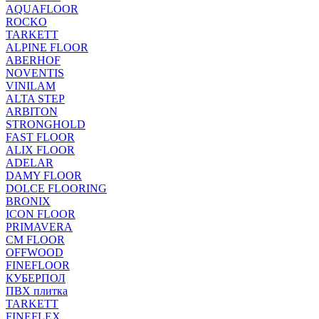
AQUAFLOOR
ROCKO
TARKETT
ALPINE FLOOR
ABERHOF
NOVENTIS
VINILAM
ALTA STEP
ARBITON
STRONGHOLD
FAST FLOOR
ALIX FLOOR
ADELAR
DAMY FLOOR
DOLCE FLOORING
BRONIX
ICON FLOOR
PRIMAVERA
CM FLOOR
OFFWOOD
FINEFLOOR
КУБЕРПОЛ
ПВХ плитка
TARKETT
FINEFLEX