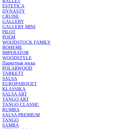
BALLET
ESTETICA
DYNASTY
CRUISE
GALLERY
GALLERY MINI
PILOT
POEM
WOODSTOCK FAMILY
BOHEME
IMPERATOR
WOODSTYLE
Паркетная доска
POLARWOOD
TARKETT
SALSA
EUROPARQUET
KLASSIKA
SALSA ART
TANGO ART
TANGO CLASSIC
RUMBA
SALSA PREMIUM
TANGO
SAMBA