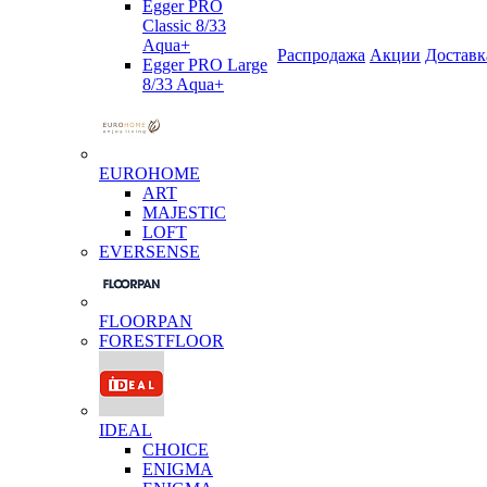
Egger PRO
Classic 8/33
Aqua+
Распродажа
Акции
Доставк
Egger PRO Large
8/33 Aqua+
EUROHOME
ART
MAJESTIC
LOFT
EVERSENSE
FLOORPAN
FORESTFLOOR
IDEAL
CHOICE
ENIGMA