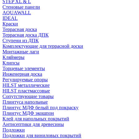
STEP XL & L
Стеновые панели
AQUAWALL
IDEAL
Краски
Террасная доска
Террасная доска ДПК
Ступени из ДПК
Комплектующие для террасной доски
Монтажные лаги
Кляймеры
Клипсы
Торцевые элементы
Инженерная доска
Регулируемые опоры
HILST металлические
HILST пластмассовые
Сопутствующие товары
Плинтуса напольные
Плинтус МДФ белый под покраску
Плинтус МДФ экошпон
Клей для напольных покрытий
Антисептики для древесины
Подложки
Подложки для виниловых покрытий