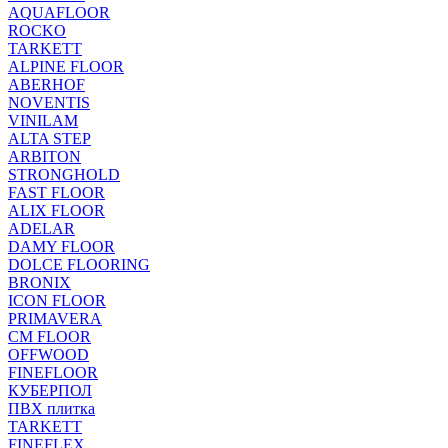
AQUAFLOOR
ROCKO
TARKETT
ALPINE FLOOR
ABERHOF
NOVENTIS
VINILAM
ALTA STEP
ARBITON
STRONGHOLD
FAST FLOOR
ALIX FLOOR
ADELAR
DAMY FLOOR
DOLCE FLOORING
BRONIX
ICON FLOOR
PRIMAVERA
CM FLOOR
OFFWOOD
FINEFLOOR
КУБЕРПОЛ
ПВХ плитка
TARKETT
FINEFLEX