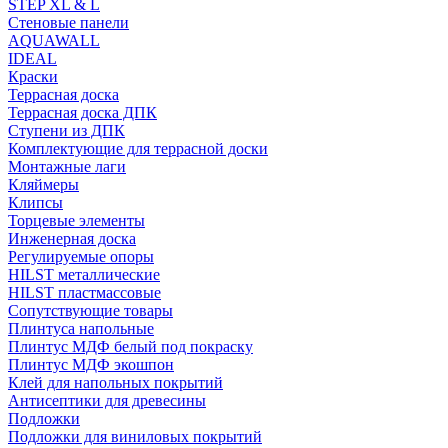
STEP XL & L
Стеновые панели
AQUAWALL
IDEAL
Краски
Террасная доска
Террасная доска ДПК
Ступени из ДПК
Комплектующие для террасной доски
Монтажные лаги
Кляймеры
Клипсы
Торцевые элементы
Инженерная доска
Регулируемые опоры
HILST металлические
HILST пластмассовые
Сопутствующие товары
Плинтуса напольные
Плинтус МДФ белый под покраску
Плинтус МДФ экошпон
Клей для напольных покрытий
Антисептики для древесины
Подложки
Подложки для виниловых покрытий