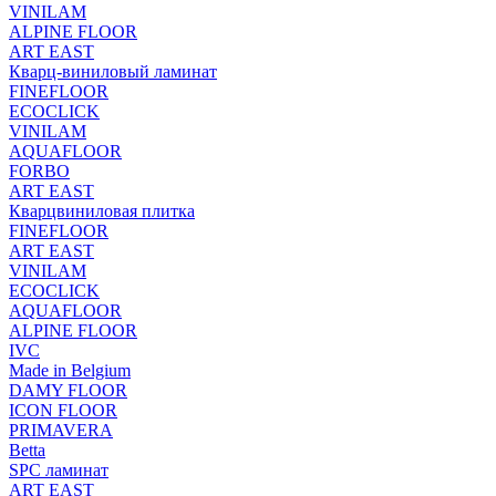
VINILAM
ALPINE FLOOR
ART EAST
Кварц-виниловый ламинат
FINEFLOOR
ECOCLICK
VINILAM
AQUAFLOOR
FORBO
ART EAST
Кварцвиниловая плитка
FINEFLOOR
ART EAST
VINILAM
ECOCLICK
AQUAFLOOR
ALPINE FLOOR
IVC
Made in Belgium
DAMY FLOOR
ICON FLOOR
PRIMAVERA
Betta
SPC ламинат
ART EAST