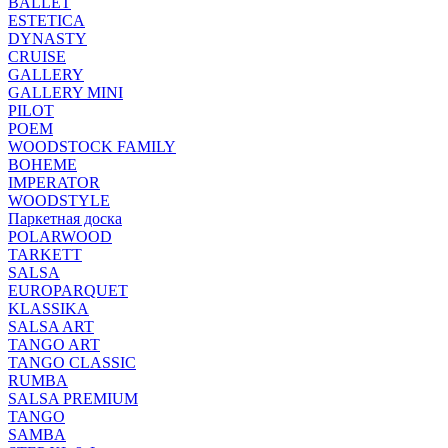
BALLET
ESTETICA
DYNASTY
CRUISE
GALLERY
GALLERY MINI
PILOT
POEM
WOODSTOCK FAMILY
BOHEME
IMPERATOR
WOODSTYLE
Паркетная доска
POLARWOOD
TARKETT
SALSA
EUROPARQUET
KLASSIKA
SALSA ART
TANGO ART
TANGO CLASSIC
RUMBA
SALSA PREMIUM
TANGO
SAMBA