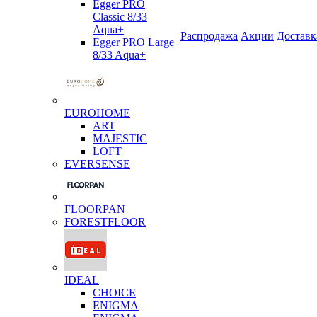
Egger PRO
Classic 8/33
Aqua+
Распродажа
Акции
Доставк
Egger PRO Large
8/33 Aqua+
EUROHOME
ART
MAJESTIC
LOFT
EVERSENSE
FLOORPAN
FORESTFLOOR
IDEAL
CHOICE
ENIGMA